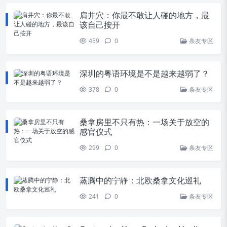
肩井穴：你最不敢让人碰的地方，最
该自己按开
459
0
条友专区
深圳的粤语环境是不是越来越弱了？
378
0
条友专区
桑拿房里不只有热：一场关于放空的
感官仪式
299
0
条友专区
蒸腾中的宁静：北欧桑拿文化巡礼
241
0
条友专区