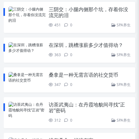
三阴交：小腿内侧那个坑，存着你没
流完的泪
451
0
SPA养生
在深圳，跳槽涨薪多少才值得动？
363
0
SPA养生
桑拿是一种无需言语的社交货币
347
0
SPA养生
访茶武夷山：在丹霞地貌间寻找“正
岩”密码
312
0
SPA养生