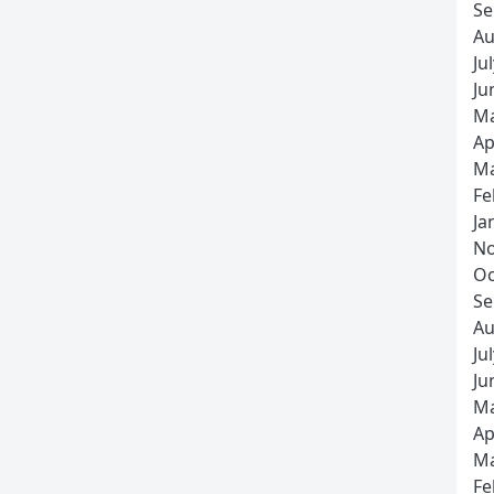
Se
Au
Ju
Ju
Ma
Ap
Ma
Fe
Ja
No
Oc
Se
Au
Ju
Ju
Ma
Ap
Ma
Fe