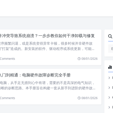
件冲突导致系统崩溃？一步步教你如何干净卸载与修复
程序频繁闪退，或是系统变得异常卡顿，很多时候并非硬件故
“打架”造成的。新安装的软件、驱动程序或系统更新，可能与
生冲突，导致不稳定甚至崩溃。本文将提供一套从应急到根治的
Comments
08/01/2026
如何干净地卸载问题软件并修复受损系统。 第一步：紧急情况下
入安全模式） 当系统因冲突而无法正常启动或极不稳定时，首要
纯净”的环境。 第二步：精准定位并彻底卸载“问题软件” 进入安
入门到精通：电脑硬件故障诊断完全手册
理可疑软件。请优先怀疑近期新安装或更新的程序。...
的电脑，从手足无措到心中有谱，需要的不是高深的电气知识，
清晰的诊断思路。本手册旨在构建一套从新手到进阶的硬件故障
像医生一样，通过“望闻问切”，精准定位问题核心，无论是为
Comments
08/01/2026
还是为朋友伸出援手，都能从容应对。 第一章：诊断基石——建
动手前，请务必理解并践行两个核心原则： 第二章：通电与启
“开不了机”） 这是最令人焦虑的阶段，按以下流程可以解决9