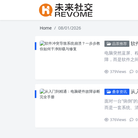
Home
08/01/2026
软
品茶推荐
电脑突然蓝屏、
障，而是软件之间
原有系统环境产
379
Views
0
完整方案，教你
的系统救回（进
任务是进入一个“
从
全模式后，开始清
桑拿资讯
面对一台“病倒”
而是一套系统、
排查框架，让你能
376
Views
0
自己排忧解难，
立系统性思维 在
动阶段故障（电脑