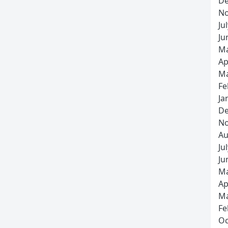
De
No
Ju
Ju
Ma
Ap
Ma
Fe
Ja
De
No
Au
Ju
Ju
Ma
Ap
Ma
Fe
Oc