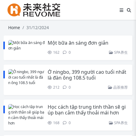
Home
31/12/2024
Một bữa ăn sáng đơn giản
162
0
SPA养生
Ở ningbo, 399 người cao tuổi nhất
là đàn ông 108.5 tuổi
212
0
品茶推荐
Học cách tập trung tinh thần sẽ gi
úp bạn cảm thấy thoải mái hơn
168
0
SPA养生