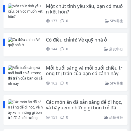
Một chút tình yêu xấu, bạn có muố
n kết hôn?
177
0
SPA养生
Có điều chỉnh! Về quỹ nhà ở
144
0
蒲友中心
Mỗi buổi sáng và mỗi buổi chiều tr
ong thị trấn của bạn có cảnh này
162
0
SPA养生
Các món ăn đã sẵn sàng để đi học,
và hãy xem những gì bọn trẻ đã ăn
ở trường!
151
0
品茶推荐