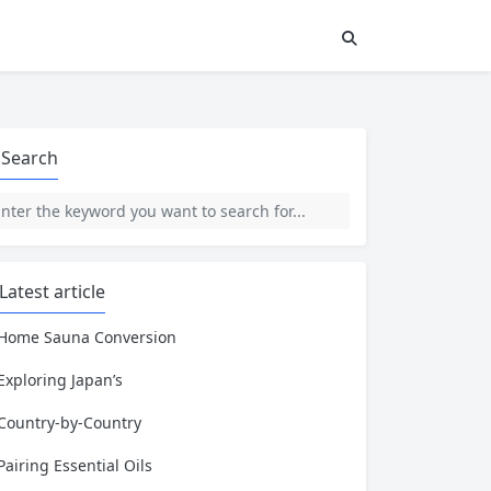
Search
Latest article
Home Sauna Conversion
Exploring Japan’s
Country-by-Country
Pairing Essential Oils