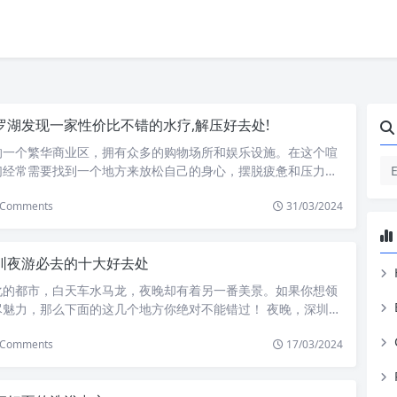
罗湖发现一家性价比不错的水疗,解压好去处!
的一个繁华商业区，拥有众多的购物场所和娱乐设施。在这个喧
们经常需要找到一个地方来放松自己的身心，摆脱疲惫和压力。
发现了一家性价比极高的水疗中心，成为了解压的好去处。 这家
Comments
31/03/2024
市中心的一个独立建筑内，环境宜人，装修典雅。步入其中，仿
全不同的世界，远离了城市的嘈杂和喧嚣。在这里，你可以感受
轻柔的音乐和舒适的环境。一切都是为了让你放松下来。 水疗中
圳夜游必去的十大好去处
务，包括按摩、泡脚、桑拿等，可以满足不同人群的需求。按摩
，具有丰富的经验和技巧，能够给你提供最舒适和放松的按摩体
化的都市，白天车水马龙，夜晚却有着另一番美景。如果你想领
一种传统的治疗方式，通过浸泡脚部来促进血液循环和放松身
尽魅力，那么下面的这几个地方你绝对不能错过！ 夜晚，深圳这
用高温和湿度来消除体内的毒素，使人身心愉悦。 水疗中心还提
特的魅力，繁华的夜景与灯火辉煌的建筑相映成趣，给人一种无
区域，让你可以尽情地放松自己。休息区有舒适的沙发、柔软的
Comments
17/03/2024
你想在深圳夜游时找到那些独特的好去处，那么不妨跟随我，一
光，让你感受到家的温暖。在这里，你可以享受一杯香浓的咖啡
魅力。 东部华侨城 夜晚的东部华侨城是一个亮丽而浪漫的地
朋友聊天或独自静思。 除了舒适的环境和丰富的服务，水疗中心
与水上舞台的声光表演交相辉映，给人一种奇幻的感觉。你可以
全。每位客人在进入水疗区域之前，都会经过消毒和清洁。而水