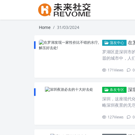
Home
31/03/2024
在
蒲友中心
罗湖区是深圳市
嚣的城市中，人
近日，在罗湖区
171
Views
0
水疗中心位于城
佛进入了一个完
到浓厚的香气，
深
心提供了多种服
条友专区
师经过专业培训
深圳，这座现代
验。而泡脚则是
略深圳夜景的无
心。桑拿则是利
座城市散发着独
供了私密的休息
127
Views
0
限的诱惑。如果
坐垫和温馨的灯
起探索深圳夜晚的
或芳香的茶，和
方。夜晚的灯光
还注重卫生和安