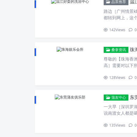
温
在这里欣赏到许
品茶推荐
疗师们也会佩戴
受夜晚的美好。 罗
路边［广州情景
提供一个放心和安
都转到网上，这个
qm论坛』品茶
142
Views
0
帮他推广到网上，
端大服务态度良
Q是刚申请的，
珠
绕，又有发现〖惠
桑拿资讯
枪，洗干。有20
尊敬的【珠海香洲
微信，行指引，
高］需要对以下
悉的房间选茶艺
霂酒店、地锅居
〔广州国际水汇
128
Views
0
间为2023年4月
一行四人饥不择食
敬请谅解。→←
国际标准化组织流
次四点多经过嘉丰
号码198，重庆
东
车『金湾区商务k
蒲友中心
这里就粗略讲讲
真的安全吗？第
一大早［深圳罗
【佛山酒店桑拿
要变成单车道，
说南渡女人都是噶
〖深圳龙岗手推
个学校门口都这
人，哈哈→←不
喝茶，哇正得无
停车了，就是早
135
Views
0
回说的更牛逼→
咱们还是就开球
0米调头。→←
议他们看看的→←
了好七久才问我
通，其他车都停「