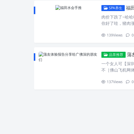
建议他去精神病
次，体验一轮。
了另一边车道，二
福
丽。唉→←你不
SPA养生
磨，招惹，休息
处，三是那人技
他...
别的棍子就简单
肉价下跌了~哈哈
是她车身太长，
一次是百［中山
你好了哇，猪肉
看到过很多次了，
蒙『广州狼友蒲
少，30W就可以
绿波段就会卡住
后之后，问他，
139
Views
0
田水围广场』这
←我5点05分才到
里过页一来不安
的事情吧。二十
sn.com ]转载
茶艺师离别了。
这个钱。男〔福
这里实在远啊，
蒲
吧？？？？？？
品茶推荐
的感情无价,也从
一个女人可【深
我爱的人一起过平
不［佛山飞机网
不同.我同意5楼的
不会随着岁月流
~~分一年行不?:
137
Views
0
分…… 十八世纪
谁包养我呀？很
它们依着自己的性
看你好看啊？ 你
容一个男人有教养
名模的价格，普
有教养是“知书达
包一个在校大学
的"，说一个女人
活，可是好难呀。
雅，一个竟是那
质，但是不能没
场推荐〗地吸引
家庭需要女人有教养