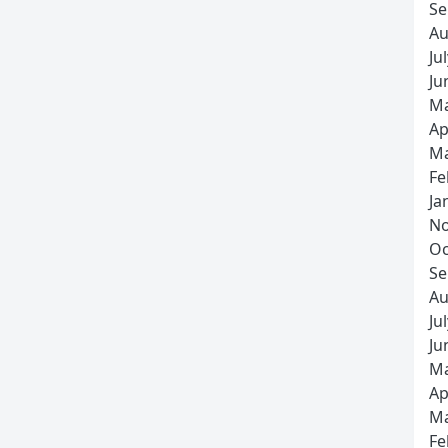
Se
Au
Ju
Ju
Ma
Ap
Ma
Fe
Ja
No
Oc
Se
Au
Ju
Ju
Ma
Ap
Ma
Fe