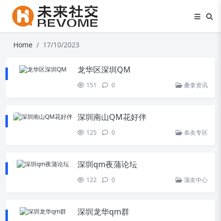
Home
17/10/2023
龙华区深圳QM
151
0
桑拿资讯
深圳南山QM花好伴
125
0
条友专区
深圳qm夜蒲论坛
122
0
蒲友中心
深圳龙华qm群