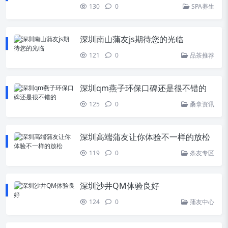
130
0
SPA养生
深圳南山蒲友js期待您的光临
121
0
品茶推荐
深圳qm燕子环保口碑还是很不错的
125
0
桑拿资讯
深圳高端蒲友让你体验不一样的放松
119
0
条友专区
深圳沙井QM体验良好
124
0
蒲友中心