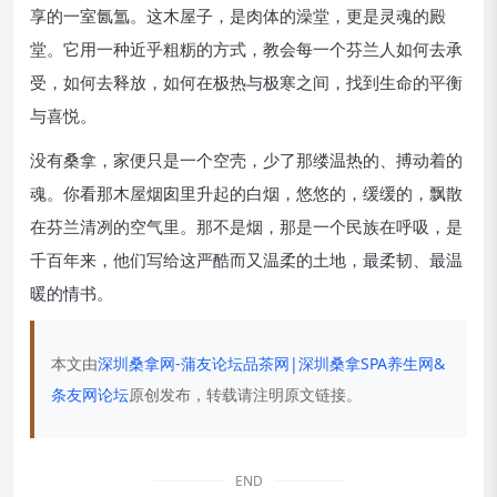
享的一室氤氲。这木屋子，是肉体的澡堂，更是灵魂的殿
堂。它用一种近乎粗粝的方式，教会每一个芬兰人如何去承
受，如何去释放，如何在极热与极寒之间，找到生命的平衡
与喜悦。
没有桑拿，家便只是一个空壳，少了那缕温热的、搏动着的
魂。你看那木屋烟囱里升起的白烟，悠悠的，缓缓的，飘散
在芬兰清冽的空气里。那不是烟，那是一个民族在呼吸，是
千百年来，他们写给这严酷而又温柔的土地，最柔韧、最温
暖的情书。
本文由
深圳桑拿网-蒲友论坛品茶网|深圳桑拿SPA养生网&
条友网论坛
原创发布，转载请注明原文链接。
END