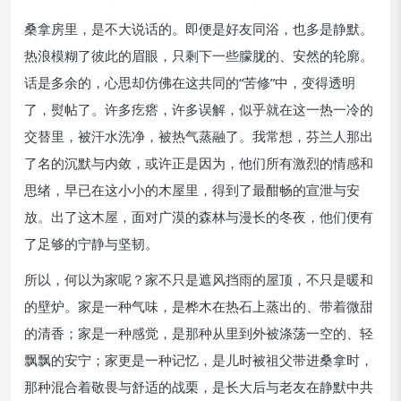
桑拿房里，是不大说话的。即便是好友同浴，也多是静默。
热浪模糊了彼此的眉眼，只剩下一些朦胧的、安然的轮廓。
话是多余的，心思却仿佛在这共同的“苦修”中，变得透明
了，熨帖了。许多疙瘩，许多误解，似乎就在这一热一冷的
交替里，被汗水洗净，被热气蒸融了。我常想，芬兰人那出
了名的沉默与内敛，或许正是因为，他们所有激烈的情感和
思绪，早已在这小小的木屋里，得到了最酣畅的宣泄与安
放。出了这木屋，面对广漠的森林与漫长的冬夜，他们便有
了足够的宁静与坚韧。
所以，何以为家呢？家不只是遮风挡雨的屋顶，不只是暖和
的壁炉。家是一种气味，是桦木在热石上蒸出的、带着微甜
的清香；家是一种感觉，是那种从里到外被涤荡一空的、轻
飘飘的安宁；家更是一种记忆，是儿时被祖父带进桑拿时，
那种混合着敬畏与舒适的战栗，是长大后与老友在静默中共