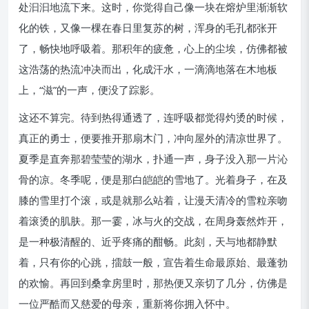
处汩汩地流下来。这时，你觉得自己像一块在熔炉里渐渐软
化的铁，又像一棵在春日里复苏的树，浑身的毛孔都张开
了，畅快地呼吸着。那积年的疲惫，心上的尘埃，仿佛都被
这浩荡的热流冲决而出，化成汗水，一滴滴地落在木地板
上，“滋”的一声，便没了踪影。
这还不算完。待到热得通透了，连呼吸都觉得灼烫的时候，
真正的勇士，便要推开那扇木门，冲向屋外的清凉世界了。
夏季是直奔那碧莹莹的湖水，扑通一声，身子没入那一片沁
骨的凉。冬季呢，便是那白皑皑的雪地了。光着身子，在及
膝的雪里打个滚，或是就那么站着，让漫天清冷的雪粒亲吻
着滚烫的肌肤。那一霎，冰与火的交战，在周身轰然炸开，
是一种极清醒的、近乎疼痛的酣畅。此刻，天与地都静默
着，只有你的心跳，擂鼓一般，宣告着生命最原始、最蓬勃
的欢愉。再回到桑拿房里时，那热便又亲切了几分，仿佛是
一位严酷而又慈爱的母亲，重新将你拥入怀中。