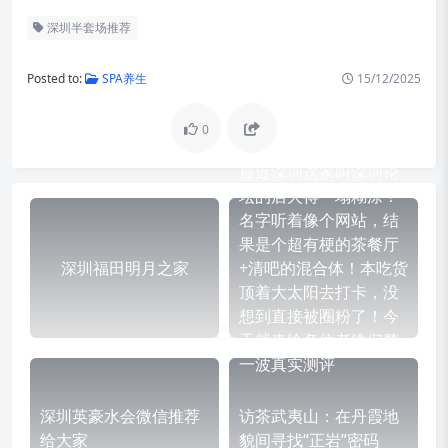
深圳半套场推荐
Posted to:
SPA养生
15/12/2025
0
最近深圳这家叫深圳论
坛的店火得一塌糊涂！
名字听着像个网站，结
果是个超有梗的茶餐厅
深圳福田明月之家
+清吧的混合体！本吃货
顶着大太阳去打卡，没
想到直接被圈粉了！今
天就来给各位老铁们整
一波真实测评
深圳英豪水会微信推荐
访茶武夷山：在丹霞地
给大家
貌间寻找“正岩”密码