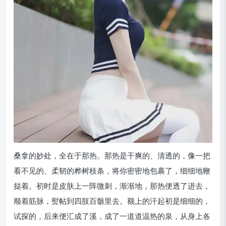
桑拿的妙处，全在于那热。那热是干爽的、清透的，像一把
看不见的、柔韧的桦树枝条，将你密密地包裹了，细细地鞭
挞着。初时是皮肤上一阵微刺，渐渐地，那热便透了进去，
顺着筋脉，熨帖到四肢百骸里去。额上的汗起初是细细的，
试探的，后来便汇成了溪，成了一道道温热的泉，从身上各