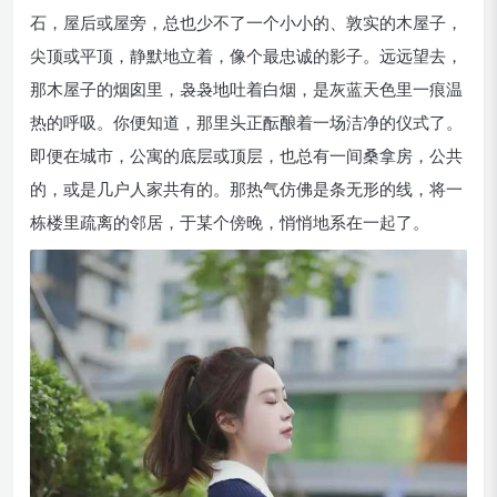
石，屋后或屋旁，总也少不了一个小小的、敦实的木屋子，
尖顶或平顶，静默地立着，像个最忠诚的影子。远远望去，
那木屋子的烟囱里，袅袅地吐着白烟，是灰蓝天色里一痕温
热的呼吸。你便知道，那里头正酝酿着一场洁净的仪式了。
即便在城市，公寓的底层或顶层，也总有一间桑拿房，公共
的，或是几户人家共有的。那热气仿佛是条无形的线，将一
栋楼里疏离的邻居，于某个傍晚，悄悄地系在一起了。