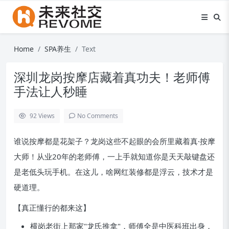
Home
SPA养生
Text
深圳龙岗按摩店藏着真功夫！老师傅
手法让人秒睡
92
Views
No Comments
谁说按摩都是花架子？龙岗这些不起眼的会所里藏着真·按摩
大师！从业20年的老师傅，一上手就知道你是天天敲键盘还
是老低头玩手机。在这儿，啥网红装修都是浮云，技术才是
硬道理。
【真正懂行的都来这】
横岗老街上那家"龙氏推拿"，师傅全是中医科班出身，