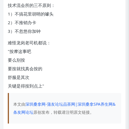
技术流会所的三不原则：
1）不搞花里胡哨的噱头
2）不推销办卡
3）不忽悠你加钟
难怪龙岗老司机都说：
"按摩这事吧
要么别按
要按就找真会按的
舒服是其次
关键是得按到点上"
本文由
深圳桑拿网-蒲友论坛品茶网|深圳桑拿SPA养生网&
条友网论坛
原创发布，转载请注明原文链接。