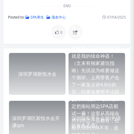
END
作为一个每个月都要从
Posted to:
SPA养生
蒲友中心
07/04/2025
惠州南站出差的老油
条，今天必须跟你们分
0
享高铁站附近的SPA宝
藏店！每次赶完高铁浑
身酸痛，这几家店简直
就是我的续命神器！
（文末有独家避坑指
南）先说说为啥要做这
深圳罗湖新悦水会
个测评。上周带客户去
了一家某点评4.8分的
店，结果按摩师手法跟
挠痒痒似的…气得我决
定把南站周边SPA店都
试一遍！这里从高端会
深圳罗湖区新悦水会开
深圳颐和养生会所(热情
所到街边小店都有，价
课qm
的服务态度)
格从68到398不等，选