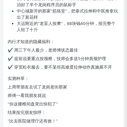
治好了半个龙岗程序员的鼠标手
中心城新开的那家"筋络堂"，把泰式拉伸和中医推拿玩
出了新花样
大运附近的"老盲人按摩"，88块钱60分钟，按完整个
人轻了十斤
内行才知道的隐藏福利：
✔ 周三下午人最少，老师傅状态最佳
✔ 提前说要重点按颈椎，技师会多送5分钟肩颈护理
✔ 穿宽松衣服去，要不某些高难度拉伸动作真施展不开
实测种草：
上周带朋友去试了龙岗老街那家
师傅一看我朋友就说
"你这腰椎间盘突出快犯了"
结果按完朋友惊呼：
"比去医院做理疗还有效！"